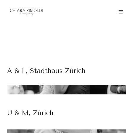
Zum
Inhalt
springen
A & L, Stadthaus Zürich
U & M, Zürich